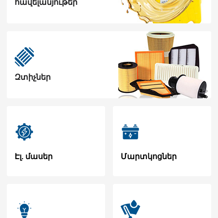
հավելանյութեր
Զտիչներ
Էլ. մասեր
Մարտկոցներ