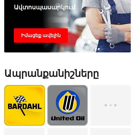
Ավտոսպասարկում
Իմացեք ավելին
Ապրանքանիշները