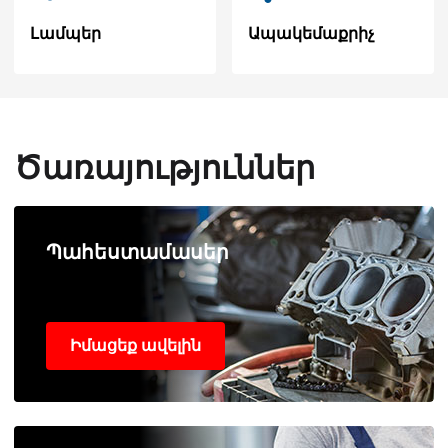
Լամպեր
Ապակեմաքրիչ
Ծառայություններ
Պահեստամասեր
Իմացեք ավելին